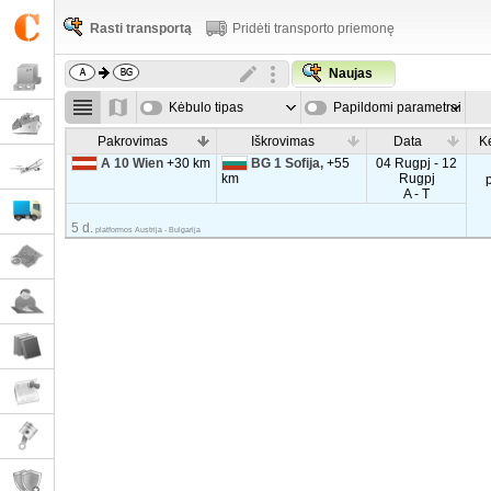
Rasti transportą
Pridėti transporto priemonę
Naujas
Kėbulo tipas
Papildomi parametrai
Pakrovimas
Iškrovimas
Data
K
A 10 Wien
+30 km
BG 1 Sofija,
+55
04 Rugpj - 12
km
Rugpj
A - T
5 d.
platformos Austrija - Bulgarija