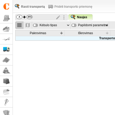
Rasti transportą
Pridėti transporto priemonę
Naujas
Kėbulo tipas
Papildomi parametrai
Pakrovimas
Iškrovimas
Transporto