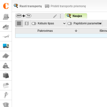
Rasti transportą
Pridėti transporto priemonę
Naujas
Kėbulo tipas
Papildomi parametrai
Pakrovimas
Iškro