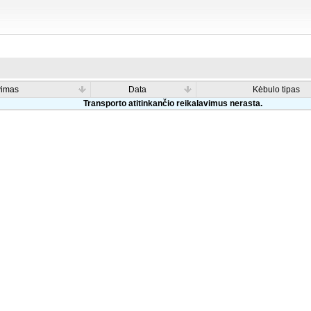
vimas
Data
Kėbulo tipas
Transporto atitinkančio reikalavimus nerasta.