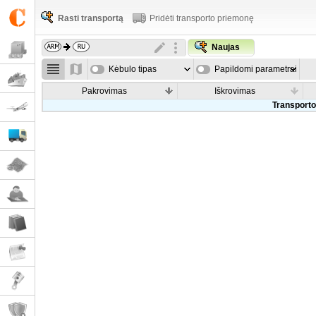
Rasti transportą
Pridėti transporto priemonę
Naujas
Kėbulo tipas
Papildomi parametrai
Pakrovimas
Iškrovimas
Transporto