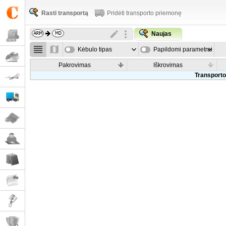
Rasti transportą
Pridėti transporto priemonę
Naujas
Kėbulo tipas
Papildomi parametrai
Pakrovimas
Iškrovimas
Transporto