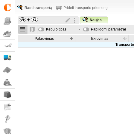
Rasti transportą
Pridėti transporto priemonę
Naujas
Kėbulo tipas
Papildomi parametrai
Pakrovimas
Iškrovimas
Transporto