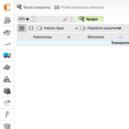
Rasti transportą
Pridėti transporto priemonę
Naujas
Kėbulo tipas
Papildomi parametrai
Pakrovimas
Iškrovimas
Transporto