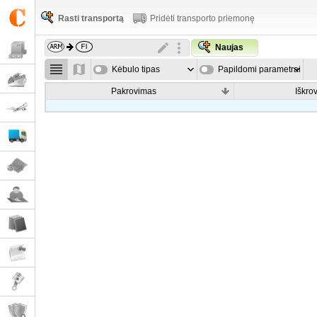
Rasti transportą
Pridėti transporto priemonę
Naujas
Kėbulo tipas
Papildomi parametrai
Pakrovimas
Iškro