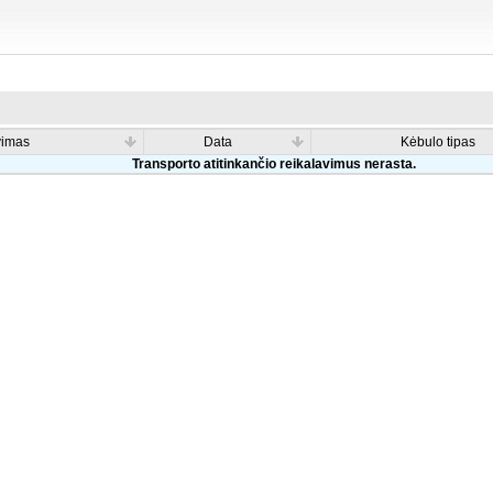
vimas
Data
Kėbulo tipas
Transporto atitinkančio reikalavimus nerasta.