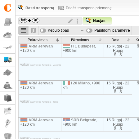
Rasti transportą
Pridėti transporto priemonę
Naujas
Kėbulo tipas
Papildomi parametrai
Pakrovimas
Iškrovimas
Data
K
ARM Jerevan
H 1 Budapest,
15 Rugpj - 22
+120 km
+900 km
Rugpj
Š - Š
vakar
šaldytuvas Armėnija - Vengrija
ARM Jerevan
I 20 Milano,
+900
15 Rugpj - 22
+120 km
km
Rugpj
Š - Š
vakar
šaldytuvas Armėnija - Italija
ARM Jerevan
SRB Belgrade,
15 Rugpj - 22
+120 km
+900 km
Rugpj
Š - Š
vakar
šaldytuvas Armėnija - Serbija