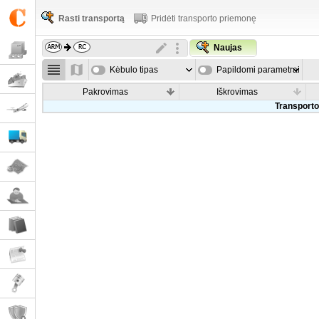
Rasti transportą
Pridėti transporto priemonę
Naujas
Kėbulo tipas
Papildomi parametrai
Pakrovimas
Iškrovimas
Transporto