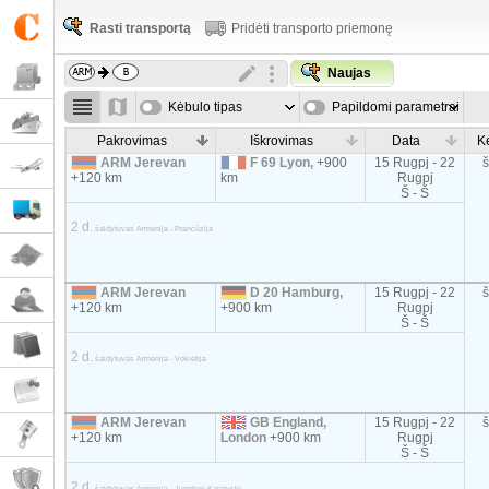
Rasti transportą
Pridėti transporto priemonę
Naujas
Kėbulo tipas
Papildomi parametrai
Pakrovimas
Iškrovimas
Data
K
ARM Jerevan
F 69 Lyon,
+900
15 Rugpj - 22
+120 km
km
Rugpj
Š - Š
2 d.
šaldytuvas Armėnija - Prancūzija
ARM Jerevan
D 20 Hamburg,
15 Rugpj - 22
+120 km
+900 km
Rugpj
Š - Š
2 d.
šaldytuvas Armėnija - Vokietija
ARM Jerevan
GB England,
15 Rugpj - 22
+120 km
London
+900 km
Rugpj
Š - Š
2 d.
šaldytuvas Armėnija - Jungtinė Karalystė