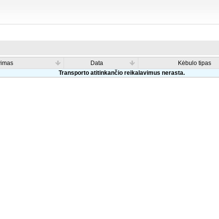
vimas
Data
Kėbulo tipas
Transporto atitinkančio reikalavimus nerasta.