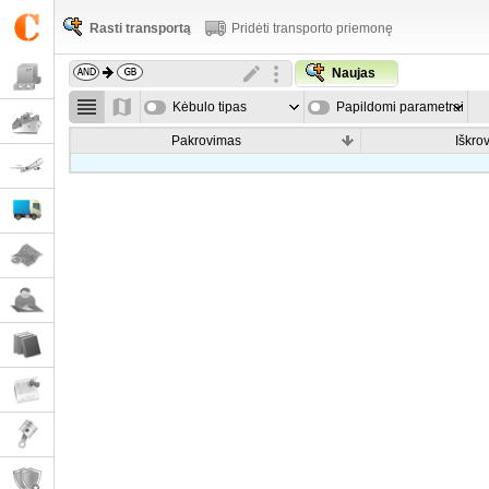
Rasti transportą
Pridėti transporto priemonę
Naujas
Kėbulo tipas
Papildomi parametrai
Pakrovimas
Iškro