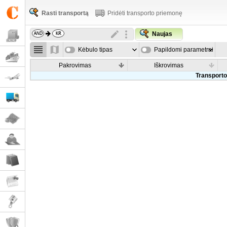
Rasti transportą
Pridėti transporto priemonę
Naujas
Kėbulo tipas
Papildomi parametrai
Pakrovimas
Iškrovimas
Transporto