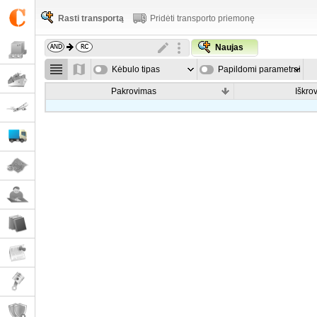
Rasti transportą
Pridėti transporto priemonę
Naujas
Kėbulo tipas
Papildomi parametrai
Pakrovimas
Iškro