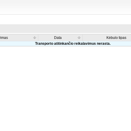
vimas
Data
Kėbulo tipas
Transporto atitinkančio reikalavimus nerasta.