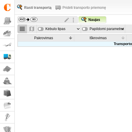
Rasti transportą
Pridėti transporto priemonę
Naujas
Kėbulo tipas
Papildomi parametrai
Pakrovimas
Iškrovimas
Transporto