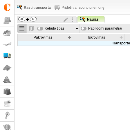
Rasti transportą
Pridėti transporto priemonę
Naujas
Kėbulo tipas
Papildomi parametrai
Pakrovimas
Iškrovimas
Transporto