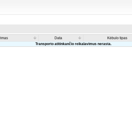
vimas
Data
Kėbulo tipas
Transporto atitinkančio reikalavimus nerasta.