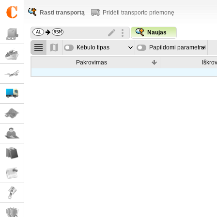
Rasti transportą
Pridėti transporto priemonę
Naujas
Kėbulo tipas
Papildomi parametrai
Pakrovimas
Iškro