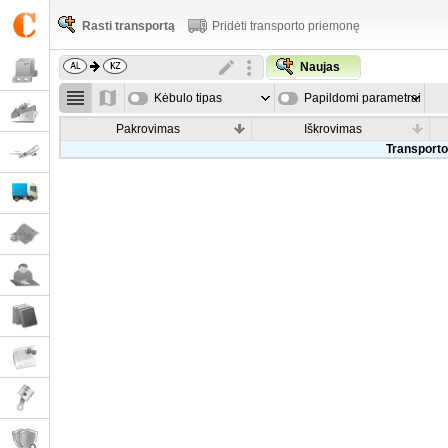
Rasti transportą
Pridėti transporto priemonę
Naujas
Kėbulo tipas
Papildomi parametrai
Pakrovimas
Iškrovimas
Transporto