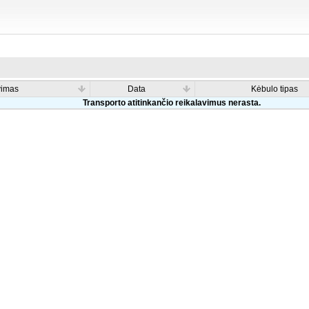
vimas
Data
Kėbulo tipas
Transporto atitinkančio reikalavimus nerasta.