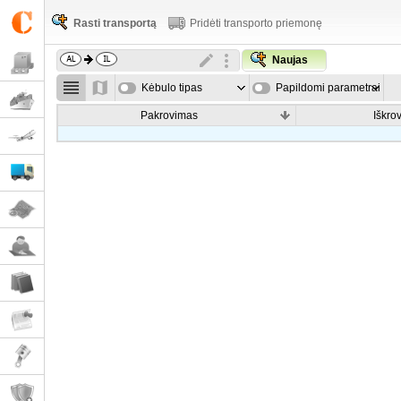
Rasti transportą
Pridėti transporto priemonę
Naujas
Kėbulo tipas
Papildomi parametrai
Pakrovimas
Iškro