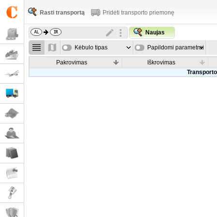
Rasti transportą
Pridėti transporto priemonę
Naujas
Kėbulo tipas
Papildomi parametrai
Pakrovimas
Iškrovimas
Transporto