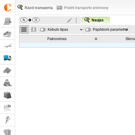
Rasti transportą
Pridėti transporto priemonę
Naujas
Kėbulo tipas
Papildomi parametrai
Pakrovimas
Iškro