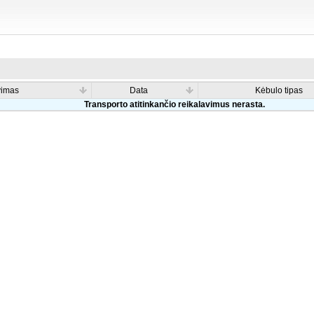
vimas
Data
Kėbulo tipas
Transporto atitinkančio reikalavimus nerasta.