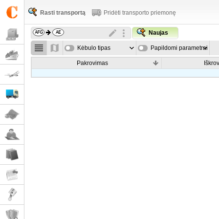
Rasti transportą
Pridėti transporto priemonę
Naujas
Kėbulo tipas
Papildomi parametrai
Pakrovimas
Iškro