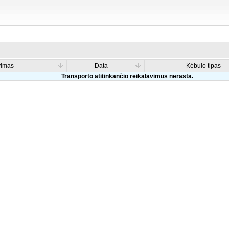
vimas
Data
Kėbulo tipas
Transporto atitinkančio reikalavimus nerasta.