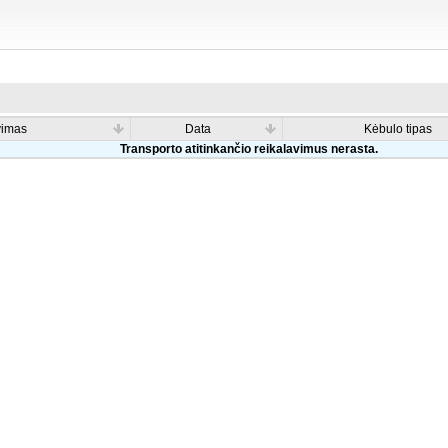
vimas
Data
Kėbulo tipas
Transporto atitinkančio reikalavimus nerasta.