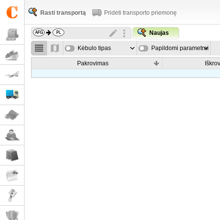
Rasti transportą
Pridėti transporto priemonę
Naujas
Kėbulo tipas
Papildomi parametrai
Pakrovimas
Iškro