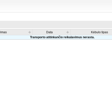
vimas
Data
Kėbulo tipas
Transporto atitinkančio reikalavimus nerasta.