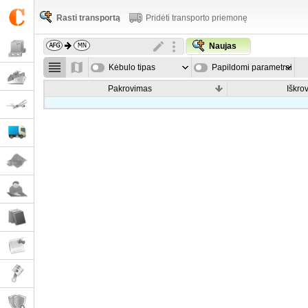
Rasti transportą
Pridėti transporto priemonę
Naujas
Kėbulo tipas
Papildomi parametrai
Pakrovimas
Iškro