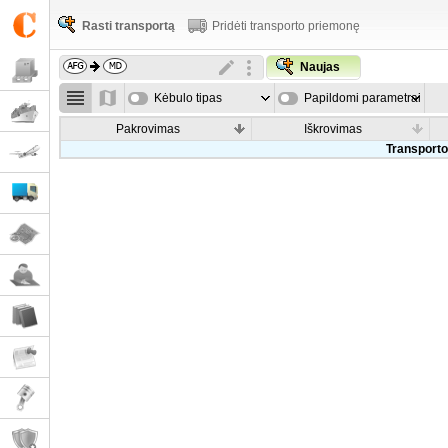
Rasti transportą
Pridėti transporto priemonę
Naujas
Kėbulo tipas
Papildomi parametrai
Pakrovimas
Iškrovimas
Transporto