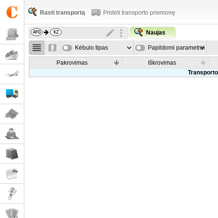
Rasti transportą
Pridėti transporto priemonę
Naujas
Kėbulo tipas
Papildomi parametrai
Pakrovimas
Iškrovimas
Transporto