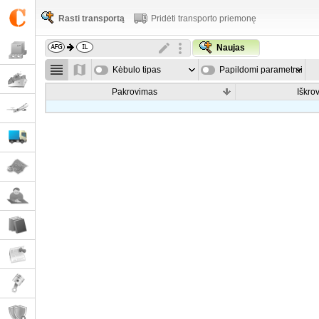
Rasti transportą
Pridėti transporto priemonę
Naujas
Kėbulo tipas
Papildomi parametrai
Pakrovimas
Iškro