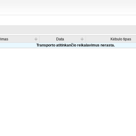
vimas
Data
Kėbulo tipas
Transporto atitinkančio reikalavimus nerasta.