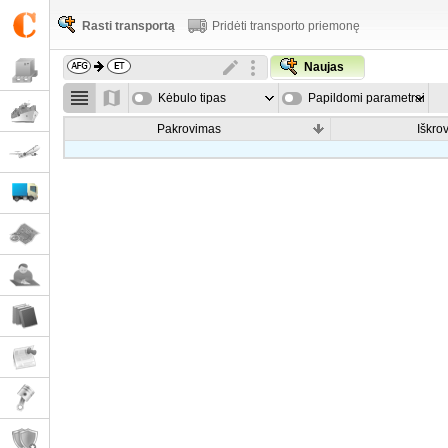
Rasti transportą
Pridėti transporto priemonę
Naujas
Kėbulo tipas
Papildomi parametrai
Pakrovimas
Iškro