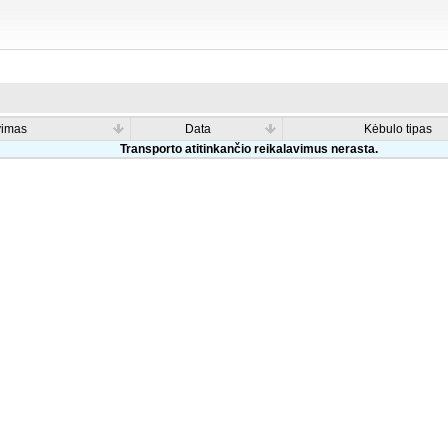
vimas
Data
Kėbulo tipas
Transporto atitinkančio reikalavimus nerasta.