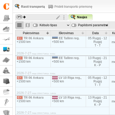
Rasti transportą
Pridėti transporto priemonę
Naujas
Kėbulo tipas
Papildomi parametrai
Pakrovimas
Iškrovimas
Data
K
TR 06 Ankara
EE Tallinn reg.
05 Rugpj - 12
+1500 km
+500 km
Rugpj
m
T - T
2026-7-27
mega 100m3 Turkija - Estija
TR 06 Ankara
EE Tallinn reg.
13 Rugpj - 21
+1500 km
+500 km
Rugpj
m
K - P
2026-7-27
mega 100m3 Turkija - Estija
TR 06 Ankara
LV 10 Riga reg.,
05 Rugpj - 12
+1500 km
+500 km
Rugpj
m
T - T
2026-7-27
mega 100m3 Turkija - Latvija
TR 06 Ankara
LV 10 Riga reg.,
13 Rugpj - 21
+1500 km
+500 km
Rugpj
m
K - P
2026-7-27
mega 100m3 Turkija - Latvija