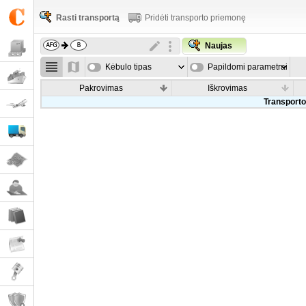
Rasti transportą
Pridėti transporto priemonę
Naujas
Kėbulo tipas
Papildomi parametrai
Pakrovimas
Iškrovimas
Transporto