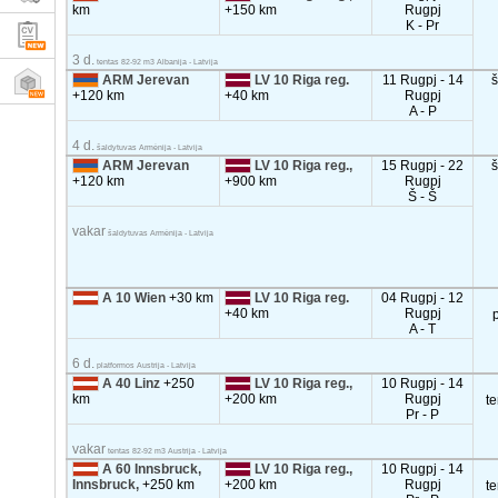
km
+150 km
Rugpj
K - Pr
3 d.
tentas 82-92 m3 Albanija - Latvija
ARM Jerevan
LV 10 Riga reg.
11 Rugpj - 14
+120 km
+40 km
Rugpj
A - P
4 d.
šaldytuvas Armėnija - Latvija
ARM Jerevan
LV 10 Riga reg.,
15 Rugpj - 22
+120 km
+900 km
Rugpj
Š - Š
vakar
šaldytuvas Armėnija - Latvija
A 10 Wien
+30 km
LV 10 Riga reg.
04 Rugpj - 12
+40 km
Rugpj
A - T
6 d.
platformos Austrija - Latvija
A 40 Linz
+250
LV 10 Riga reg.,
10 Rugpj - 14
km
+200 km
Rugpj
t
Pr - P
vakar
tentas 82-92 m3 Austrija - Latvija
A 60 Innsbruck,
LV 10 Riga reg.,
10 Rugpj - 14
Innsbruck,
+250 km
+200 km
Rugpj
t