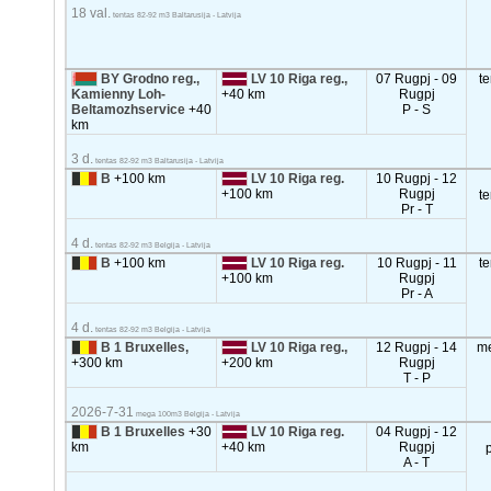
18 val.
tentas 82-92 m3 Baltarusija - Latvija
BY Grodno reg.,
LV 10 Riga reg.,
07 Rugpj - 09
t
Kamienny Loh-
+40 km
Rugpj
Beltamozhservice
+40
P - S
km
3 d.
tentas 82-92 m3 Baltarusija - Latvija
B
+100 km
LV 10 Riga reg.
10 Rugpj - 12
+100 km
Rugpj
t
Pr - T
4 d.
tentas 82-92 m3 Belgija - Latvija
B
+100 km
LV 10 Riga reg.
10 Rugpj - 11
t
+100 km
Rugpj
Pr - A
4 d.
tentas 82-92 m3 Belgija - Latvija
B 1 Bruxelles,
LV 10 Riga reg.,
12 Rugpj - 14
m
+300 km
+200 km
Rugpj
T - P
2026-7-31
mega 100m3 Belgija - Latvija
B 1 Bruxelles
+30
LV 10 Riga reg.
04 Rugpj - 12
km
+40 km
Rugpj
A - T