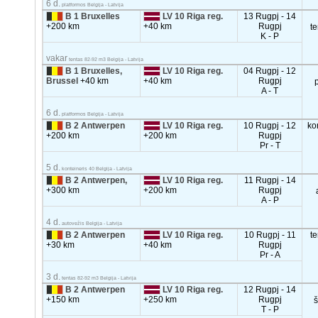
6 d.
platformos Belgija - Latvija
B 1 Bruxelles
LV 10 Riga reg.
13 Rugpj - 14
+200 km
+40 km
Rugpj
t
K - P
vakar
tentas 82-92 m3 Belgija - Latvija
B 1 Bruxelles,
LV 10 Riga reg.
04 Rugpj - 12
Brussel
+40 km
+40 km
Rugpj
A - T
6 d.
platformos Belgija - Latvija
B 2 Antwerpen
LV 10 Riga reg.
10 Rugpj - 12
ko
+200 km
+200 km
Rugpj
Pr - T
5 d.
konteineris 40 Belgija - Latvija
B 2 Antwerpen,
LV 10 Riga reg.
11 Rugpj - 14
+300 km
+200 km
Rugpj
A - P
4 d.
autovežis Belgija - Latvija
B 2 Antwerpen
LV 10 Riga reg.
10 Rugpj - 11
t
+30 km
+40 km
Rugpj
Pr - A
3 d.
tentas 82-92 m3 Belgija - Latvija
B 2 Antwerpen
LV 10 Riga reg.
12 Rugpj - 14
+150 km
+250 km
Rugpj
T - P