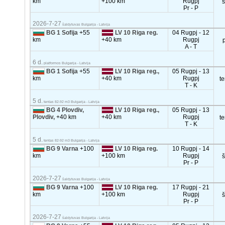
km
+100 km
Rugpj
Pr - P
2026-7-27
šaldytuvas Bulgarija - Latvija
BG 1 Sofija
+55
LV 10 Riga reg.
04 Rugpj - 12
km
+40 km
Rugpj
A - T
6 d.
platformos Bulgarija - Latvija
BG 1 Sofija
+55
LV 10 Riga reg.,
05 Rugpj - 13
km
+40 km
Rugpj
t
T - K
5 d.
tentas 82-92 m3 Bulgarija - Latvija
BG 4 Plovdiv,
LV 10 Riga reg.,
05 Rugpj - 13
Plovdiv,
+40 km
+40 km
Rugpj
t
T - K
5 d.
tentas 82-92 m3 Bulgarija - Latvija
BG 9 Varna
+100
LV 10 Riga reg.
10 Rugpj - 14
km
+100 km
Rugpj
Pr - P
2026-7-27
šaldytuvas Bulgarija - Latvija
BG 9 Varna
+100
LV 10 Riga reg.
17 Rugpj - 21
km
+100 km
Rugpj
Pr - P
2026-7-27
šaldytuvas Bulgarija - Latvija