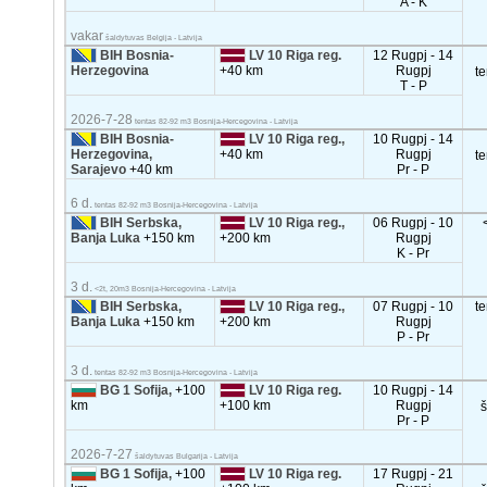
A - K
vakar
šaldytuvas Belgija - Latvija
BIH Bosnia-
LV 10 Riga reg.
12 Rugpj - 14
Herzegovina
+40 km
Rugpj
t
T - P
2026-7-28
tentas 82-92 m3 Bosnija-Hercegovina - Latvija
BIH Bosnia-
LV 10 Riga reg.,
10 Rugpj - 14
Herzegovina,
+40 km
Rugpj
t
Sarajevo
+40 km
Pr - P
6 d.
tentas 82-92 m3 Bosnija-Hercegovina - Latvija
BIH Serbska,
LV 10 Riga reg.,
06 Rugpj - 10
Banja Luka
+150 km
+200 km
Rugpj
K - Pr
3 d.
<2t, 20m3 Bosnija-Hercegovina - Latvija
BIH Serbska,
LV 10 Riga reg.,
07 Rugpj - 10
t
Banja Luka
+150 km
+200 km
Rugpj
P - Pr
3 d.
tentas 82-92 m3 Bosnija-Hercegovina - Latvija
BG 1 Sofija,
+100
LV 10 Riga reg.
10 Rugpj - 14
km
+100 km
Rugpj
Pr - P
2026-7-27
šaldytuvas Bulgarija - Latvija
BG 1 Sofija,
+100
LV 10 Riga reg.
17 Rugpj - 21