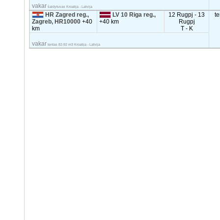
vakar
šaldytuvas Kroatija - Latvija
HR Zagred reg.,
LV 10 Riga reg.,
12 Rugpj - 13
t
Zagreb, HR10000
+40
+40 km
Rugpj
km
T - K
vakar
tentas 82-92 m3 Kroatija - Latvija