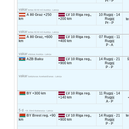
Pr - P
vakar
tentas 82-92 m3 Austrija - Latvija
A 80 Graz
+250
LV 10 Riga reg.,
10 Rugpj - 14
km
+200 km
Rugpj
t
Pr - P
vakar
tentas 82-92 m3 Austrija - Latvija
A 80 Graz,
+600
LV 10 Riga reg.
07 Rugpj - 11
km
+400 km
Rugpj
P - A
vakar
vilkikas Austrija - Latvija
AZB Baku
LV 10 Riga reg.,
14 Rugpj - 21
+900 km
Rugpj
P - P
vakar
šaldytuvas Azerbaidžianas - Latvija
BY
+300 km
LV 10 Riga reg.
11 Rugpj - 14
+140 km
Rugpj
A - P
5 d.
<2t, 20m3 Baltarusija - Latvija
BY Brest reg.
+90
LV 10 Riga reg.,
14 Rugpj - 21
t
km
+900 km
Rugpj
P - P