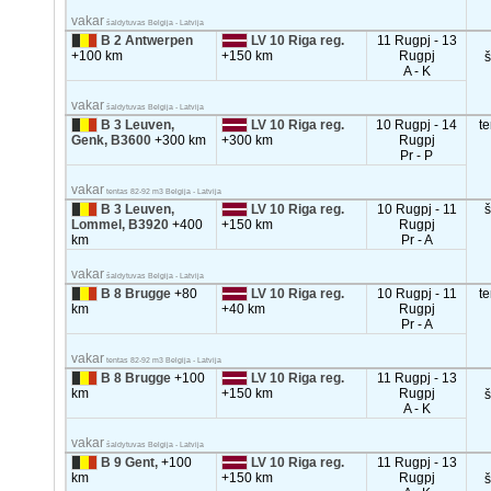
vakar
šaldytuvas Belgija - Latvija
B 2 Antwerpen
LV 10 Riga reg.
11 Rugpj - 13
+100 km
+150 km
Rugpj
A - K
vakar
šaldytuvas Belgija - Latvija
B 3 Leuven,
LV 10 Riga reg.
10 Rugpj - 14
t
Genk, B3600
+300 km
+300 km
Rugpj
Pr - P
vakar
tentas 82-92 m3 Belgija - Latvija
B 3 Leuven,
LV 10 Riga reg.
10 Rugpj - 11
Lommel, B3920
+400
+150 km
Rugpj
km
Pr - A
vakar
šaldytuvas Belgija - Latvija
B 8 Brugge
+80
LV 10 Riga reg.
10 Rugpj - 11
t
km
+40 km
Rugpj
Pr - A
vakar
tentas 82-92 m3 Belgija - Latvija
B 8 Brugge
+100
LV 10 Riga reg.
11 Rugpj - 13
km
+150 km
Rugpj
A - K
vakar
šaldytuvas Belgija - Latvija
B 9 Gent,
+100
LV 10 Riga reg.
11 Rugpj - 13
km
+150 km
Rugpj