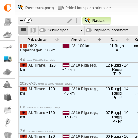
Rasti transportą
Pridėti transporto priemonę
Naujas
Kėbulo tipas
Papildomi parametrai
Pakrovimas
Iškrovimas
Data
K
DK 2
LV
+100 km
11 Rugpj
m
Copenhagen
+50 km
A
4 d.
mega 100m3 Danija - Latvija
AL Tirane,
+120
LV 10 Riga reg.
12 Rugpj - 14
km
+40 km
Rugpj
t
T - P
2026-7-28
tentas 82-92 m3 Albanija - Latvija
AL Tirane
+120
LV 10 Riga reg.,
10 Rugpj - 14
km
+40 km
Rugpj
t
Pr - P
6 d.
tentas 82-92 m3 Albanija - Latvija
AL Tirane
+120
LV 10 Riga reg.,
07 Rugpj - 10
km
+150 km
Rugpj
P - Pr
3 d.
<2t, 20m3 Albanija - Latvija
AL Tirane
+120
LV 10 Riga reg.,
06 Rugpj - 10
t