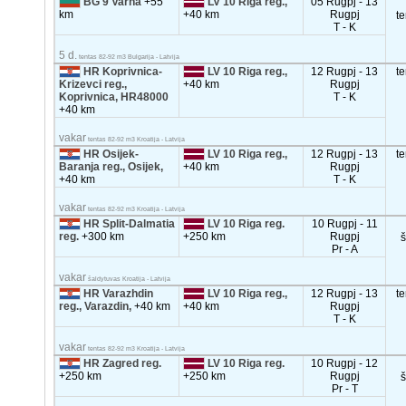
BG 9 Varna
+55
LV 10 Riga reg.,
05 Rugpj - 13
km
+40 km
Rugpj
t
T - K
5 d.
tentas 82-92 m3 Bulgarija - Latvija
HR Koprivnica-
LV 10 Riga reg.,
12 Rugpj - 13
t
Krizevci reg.,
+40 km
Rugpj
Koprivnica, HR48000
T - K
+40 km
vakar
tentas 82-92 m3 Kroatija - Latvija
HR Osijek-
LV 10 Riga reg.,
12 Rugpj - 13
t
Baranja reg., Osijek,
+40 km
Rugpj
+40 km
T - K
vakar
tentas 82-92 m3 Kroatija - Latvija
HR Split-Dalmatia
LV 10 Riga reg.
10 Rugpj - 11
reg.
+300 km
+250 km
Rugpj
Pr - A
vakar
šaldytuvas Kroatija - Latvija
HR Varazhdin
LV 10 Riga reg.,
12 Rugpj - 13
t
reg., Varazdin,
+40 km
+40 km
Rugpj
T - K
vakar
tentas 82-92 m3 Kroatija - Latvija
HR Zagred reg.
LV 10 Riga reg.
10 Rugpj - 12
+250 km
+250 km
Rugpj
Pr - T