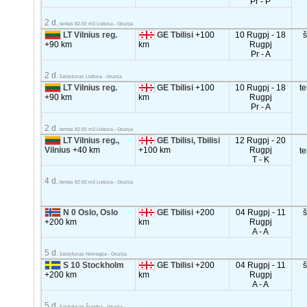
Pr - P
2 d.
tentas 82-92 m3 Lietuva - Gruzija
LT Vilnius reg.
GE Tbilisi
+100
10 Rugpj - 18
+90 km
km
Rugpj
Pr - A
2 d.
šaldytuvas Lietuva - Gruzija
LT Vilnius reg.
GE Tbilisi
+100
10 Rugpj - 18
t
+90 km
km
Rugpj
Pr - A
2 d.
tentas 82-92 m3 Lietuva - Gruzija
LT Vilnius reg.,
GE Tbilisi, Tbilisi
12 Rugpj - 20
Vilnius
+40 km
+100 km
Rugpj
t
T - K
4 d.
tentas 82-92 m3 Lietuva - Gruzija
N 0 Oslo, Oslo
GE Tbilisi
+200
04 Rugpj - 11
+200 km
km
Rugpj
A - A
5 d.
šaldytuvas Norvegija - Gruzija
S 10 Stockholm
GE Tbilisi
+200
04 Rugpj - 11
+200 km
km
Rugpj
A - A
5 d.
šaldytuvas Švedija - Gruzija