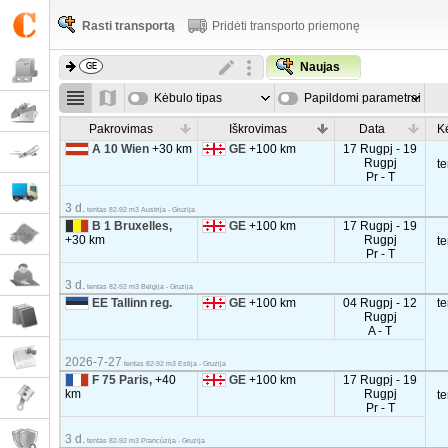
Rasti transportą
Pridėti transporto priemonę
Naujas
Kėbulo tipas
Papildomi parametrai
Pakrovimas
Iškrovimas
Data
K
A 10 Wien
+30 km
GE
+100 km
17 Rugpj - 19
Rugpj
t
Pr - T
3 d.
tentas 82-92 m3 Austrija - Gruzija
B 1 Bruxelles,
GE
+100 km
17 Rugpj - 19
+30 km
Rugpj
t
Pr - T
3 d.
tentas 82-92 m3 Belgija - Gruzija
EE Tallinn reg.
GE
+100 km
04 Rugpj - 12
t
Rugpj
A - T
2026-7-27
tentas 82-92 m3 Estija - Gruzija
F 75 Paris,
+40
GE
+100 km
17 Rugpj - 19
km
Rugpj
t
Pr - T
3 d.
tentas 82-92 m3 Prancūzija - Gruzija