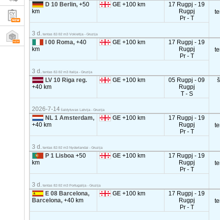
D 10 Berlin,
+50
GE
+100 km
17 Rugpj - 19
km
Rugpj
t
Pr - T
3 d.
tentas 82-92 m3 Vokietija - Gruzija
I 00 Roma,
+40
GE
+100 km
17 Rugpj - 19
km
Rugpj
t
Pr - T
3 d.
tentas 82-92 m3 Italija - Gruzija
LV 10 Riga reg.
GE
+100 km
05 Rugpj - 09
+40 km
Rugpj
T - S
2026-7-14
šaldytuvas Latvija - Gruzija
NL 1 Amsterdam,
GE
+100 km
17 Rugpj - 19
+40 km
Rugpj
t
Pr - T
3 d.
tentas 82-92 m3 Nyderlandai - Gruzija
P 1 Lisboa
+50
GE
+100 km
17 Rugpj - 19
km
Rugpj
t
Pr - T
3 d.
tentas 82-92 m3 Portugalija - Gruzija
E 08 Barcelona,
GE
+100 km
17 Rugpj - 19
Barcelona,
+40 km
Rugpj
t
Pr - T