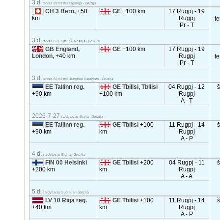
3 d.
tentas 82-92 m3 Ispanija - Gruzija
CH 3 Bern,
+50
GE
+100 km
17 Rugpj - 19
km
Rugpj
t
Pr - T
3 d.
tentas 82-92 m3 Šveicarija - Gruzija
GB England,
GE
+100 km
17 Rugpj - 19
London,
+40 km
Rugpj
t
Pr - T
3 d.
tentas 82-92 m3 Jungtinė Karalystė - Gruzija
EE Tallinn reg.
GE Tbilisi, Tbilisi
04 Rugpj - 12
+90 km
+100 km
Rugpj
A - T
2026-7-27
šaldytuvas Estija - Gruzija
EE Tallinn reg.
GE Tbilisi
+100
11 Rugpj - 14
+90 km
km
Rugpj
A - P
4 d.
šaldytuvas Estija - Gruzija
FIN 00 Helsinki
GE Tbilisi
+200
04 Rugpj - 11
+200 km
km
Rugpj
A - A
5 d.
šaldytuvas Suomija - Gruzija
LV 10 Riga reg.
GE Tbilisi
+100
11 Rugpj - 14
+40 km
km
Rugpj
A - P