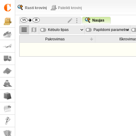
Rasti krovinį
Pateikti krovinį
Naujas
Kėbulo tipas
Papildomi parametrai
Pakrovimas
Iškrovima