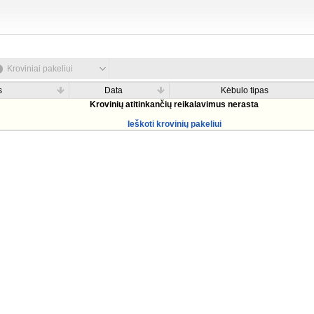
Kroviniai pakeliui
s
Data
Kėbulo tipas
Krovinių atitinkančių reikalavimus nerasta
Ieškoti krovinių pakeliui