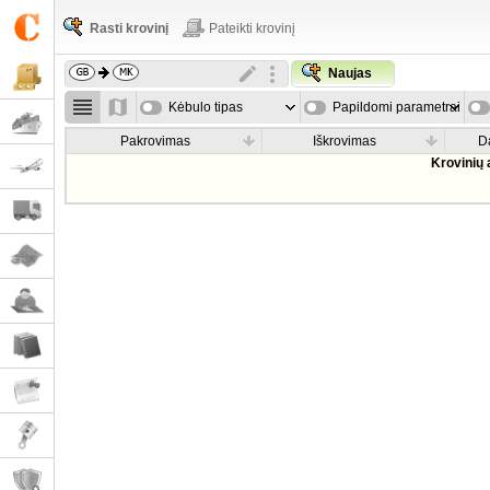
Rasti krovinį
Pateikti krovinį
Naujas
Kėbulo tipas
Papildomi parametrai
Pakrovimas
Iškrovimas
D
Krovinių 