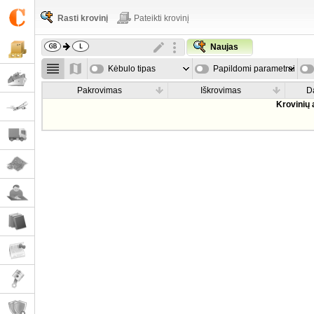
Rasti krovinį
Pateikti krovinį
Naujas
Kėbulo tipas
Papildomi parametrai
Pakrovimas
Iškrovimas
D
Krovinių 