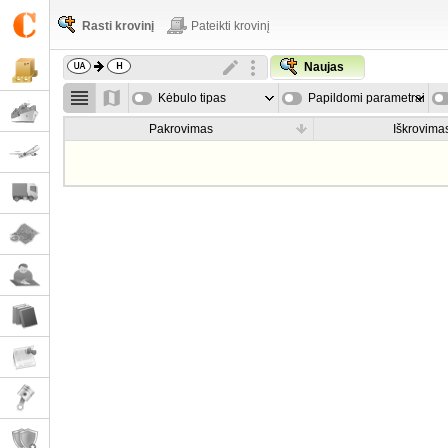
Rasti krovinį
Pateikti krovinį
Naujas
Kėbulo tipas
Papildomi parametrai
Pakrovimas
Iškrovima