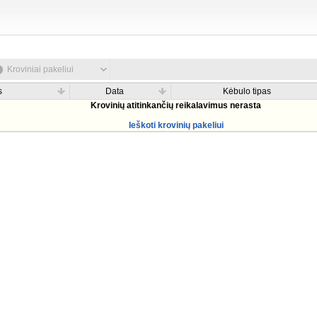
Kroviniai pakeliui
s
Data
Kėbulo tipas
Krovinių atitinkančių reikalavimus nerasta
Ieškoti krovinių pakeliui