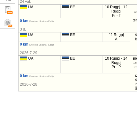
24 val.
UA
EE
10 Rugpj - 12
Rugpj
t
Pr - T
te
0 km
Krovinys Ukraina - Estija
3 d.
UA
EE
11 Rugpj
A
i
0 km
Krovinys Ukraina - Estija
2026-7-29
UA
EE
10 Rugpj - 14
m
Rugpj
te
Pr - P
t
i
0 km
Krovinys Ukraina - Estija
2026-7-28