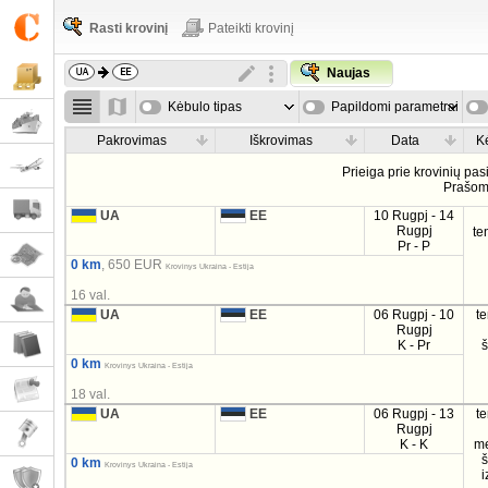
Rasti krovinį
Pateikti krovinį
Naujas
Kėbulo tipas
Papildomi parametrai
Pakrovimas
Iškrovimas
Data
K
Prieiga prie krovinių pa
Prašo
UA
EE
10 Rugpj - 14
Rugpj
te
Pr - P
0 km
, 650 EUR
Krovinys Ukraina - Estija
16 val.
UA
EE
06 Rugpj - 10
t
Rugpj
K - Pr
0 km
Krovinys Ukraina - Estija
18 val.
UA
EE
06 Rugpj - 13
t
Rugpj
K - K
m
0 km
Krovinys Ukraina - Estija
i