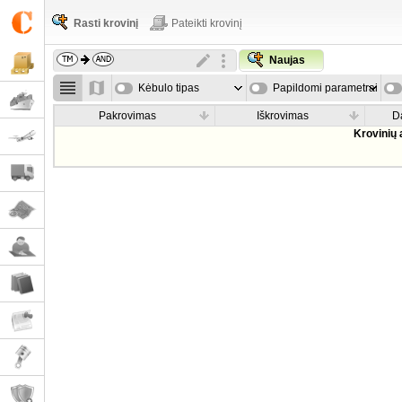
Rasti krovinį
Pateikti krovinį
Naujas
Kėbulo tipas
Papildomi parametrai
Pakrovimas
Iškrovimas
D
Krovinių 