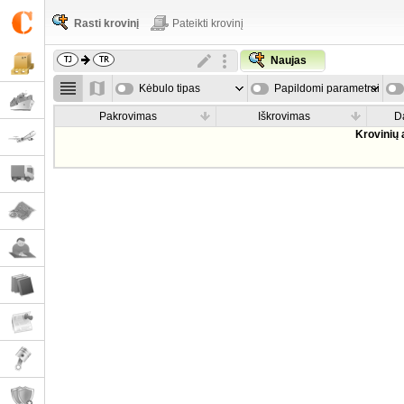
Rasti krovinį
Pateikti krovinį
Naujas
Kėbulo tipas
Papildomi parametrai
Pakrovimas
Iškrovimas
D
Krovinių 