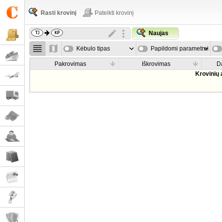
Rasti krovinį
Pateikti krovinį
Naujas
Kėbulo tipas
Papildomi parametrai
Pakrovimas
Iškrovimas
D
Krovinių 