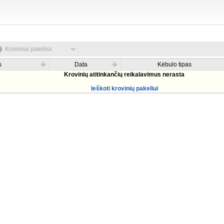
Kroviniai pakeliui
s
Data
Kėbulo tipas
Krovinių atitinkančių reikalavimus nerasta
Ieškoti krovinių pakeliui