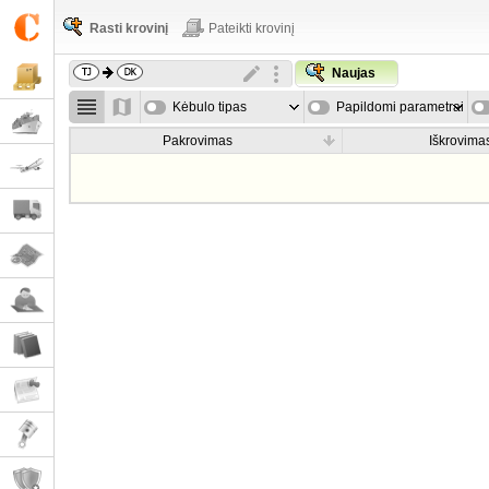
Rasti krovinį
Pateikti krovinį
Naujas
Kėbulo tipas
Papildomi parametrai
Pakrovimas
Iškrovima