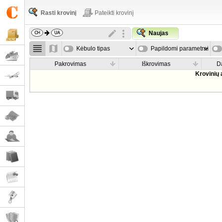
Rasti krovinį
Pateikti krovinį
Naujas
Kėbulo tipas
Papildomi parametrai
Pakrovimas
Iškrovimas
D
Krovinių 