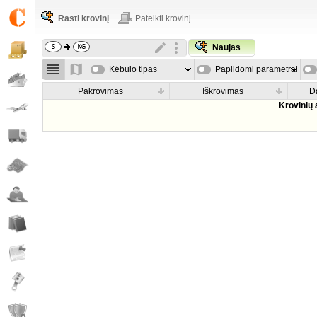
Rasti krovinį
Pateikti krovinį
Naujas
Kėbulo tipas
Papildomi parametrai
Pakrovimas
Iškrovimas
D
Krovinių 