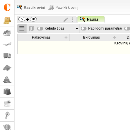
Rasti krovinį
Pateikti krovinį
Naujas
Kėbulo tipas
Papildomi parametrai
Pakrovimas
Iškrovimas
D
Krovinių 