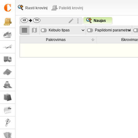
Rasti krovinį
Pateikti krovinį
Naujas
Kėbulo tipas
Papildomi parametrai
Pakrovimas
Iškrovima