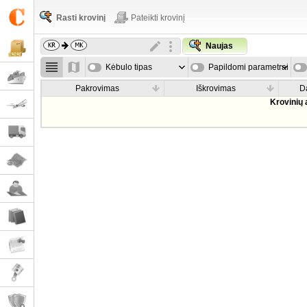
Rasti krovinį
Pateikti krovinį
Naujas
Kėbulo tipas
Papildomi parametrai
Pakrovimas
Iškrovimas
D
Krovinių 