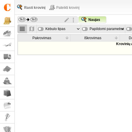
Rasti krovinį
Pateikti krovinį
Naujas
Kėbulo tipas
Papildomi parametrai
Pakrovimas
Iškrovimas
D
Krovinių 