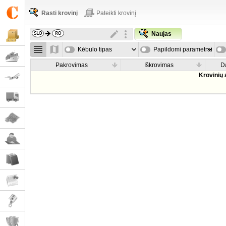
Rasti krovinį
Pateikti krovinį
Naujas
Kėbulo tipas
Papildomi parametrai
Pakrovimas
Iškrovimas
D
Krovinių 