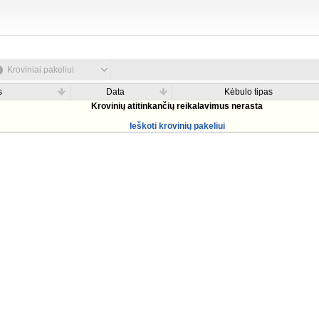
Kroviniai pakeliui
s
Data
Kėbulo tipas
Krovinių atitinkančių reikalavimus nerasta
Ieškoti krovinių pakeliui