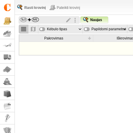
Rasti krovinį
Pateikti krovinį
Naujas
Kėbulo tipas
Papildomi parametrai
Pakrovimas
Iškrovima