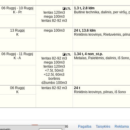
06 Rugpj - 10 Rugpj
1.3 t, 2.8 ldm
K - Pr
Buitinė technika, dalinis, per viršų, 
tentas 120m3
mega 100m3
tentas 82-92 m3
13 Rugpj
mega 100m3
24 t, 13.6 ldm
K
Rinktinis krovinys, Rietuvėmis, pilna
06 Rugpj - 11 Rugpj
1.34 t, 4 non_st.p.
K - A
Metalas, Paletėmis, dalinis, iš šono
tentas 82-92 m3
mega 100m3
tentas 120m3
<7.5t, 50m3
<12.5t, 60m3
bortinis
džiumbo 100m3
06 Rugpj
tentas 82-92 m3
24 t
K
Rinktinis krovinys, pilnas, iš šono
 50 337-20-47
+375 29 679-1236
Pagalba
Taisyklės
Reklama
terneto