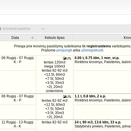
Kroviniai pakeliui
Data
Kėbulo tipas
Krov
Prieiga prie krovinių pasiūlymų suteikiama tik
registruotiems
vartotojams
Prašome
prisijungti
arba
užsiregistruoti
.
06 Rugpj - 07 Rugpj
0.06 t, 0.75 ldm, 1 non_st.p.
K - P
Rinktinis krovinys, Paletėmis, dalini
tentas 120m3
mega 100m3
tentas 82-92 m3
<12.5t, 60m3
<7.5t, 50m3
<3.5t, 35m3
<2t, 20m3
izoterminis
06 Rugpj - 07 Rugpj
1.1 t, 0.8 ldm, 2 e.p.
K - P
Rinktinis krovinys, Paletėmis, dalini
tentas 82-92 m3
<12.5t, 60m3
<7.5t, 50m3
<3.5t, 35m3
<2t, 20m3
11 Rugpj - 13 Rugpj
tentas 82-92 m3
24 t, 90 m3, 13.6 ldm, 33 e.p.
A - K
Statybinės prekės, Paletėmis, pilnas