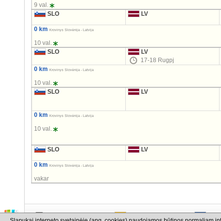
9 val.
SLO
LV
0 km
Krovinys Slovėnija - Latvija
10 val.
SLO
LV
17-18 Rugpj
0 km
Krovinys Slovėnija - Latvija
10 val.
SLO
LV
0 km
Krovinys Slovėnija - Latvija
10 val.
SLO
LV
0 km
Krovinys Slovėnija - Latvija
vakar
info@cargo.lt
+370 655 17777
+380
Slapukai interneto svetainėje (ang. cookies) naudojamos būtinos normaliam in