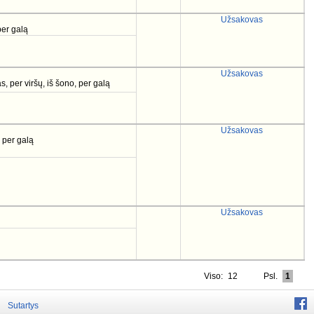
Užsakovas
per galą
Užsakovas
s, per viršų, iš šono, per galą
Užsakovas
, per galą
Užsakovas
Viso:
12
Psl.
1
Sutartys