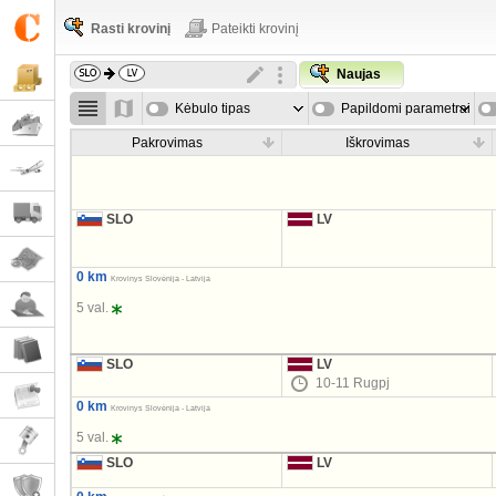
Rasti krovinį
Pateikti krovinį
Naujas
Kėbulo tipas
Papildomi parametrai
Pakrovimas
Iškrovimas
SLO
LV
0 km
Krovinys Slovėnija - Latvija
5 val.
SLO
LV
10-11 Rugpj
0 km
Krovinys Slovėnija - Latvija
5 val.
SLO
LV