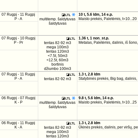
07 Rugpj - 11 Rugpj
10 t, 5.6 ldm, 14 e.p.
P - A
Maisto prekės, Paletėmis, t=10...20 
multitemp. šaldytuvas
šaldytuvas
07 Rugpj - 10 Rugpj
1.36 t, 1 non_st.p.
P - Pr
Metalas, Paletėmis, dalinis, iš šono
tentas 82-92 m3
mega 100m3
tentas 120m3
<7.5t, 50m3
<12.5t, 60m3
bortinis
džiumbo 100m3
07 Rugpj - 11 Rugpj
1.3 t, 2.8 ldm
P - A
Statybinės prekės, Big bag, dalinis,
tentas 82-92 m3
06 Rugpj - 07 Rugpj
9.8 t, 5.6 ldm, 14 e.p.
K - P
Maisto prekės, Paletėmis, t=10...25 
multitemp. šaldytuvas
šaldytuvas
06 Rugpj - 11 Rugpj
1.3 t, 2.8 ldm
K - A
Ūkinės prekės, dalinis, per viršų, pe
tentas 82-92 m3
mega 100m3
tentas 120m3