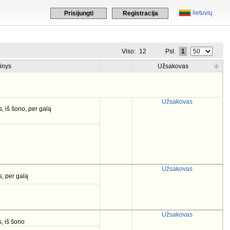
lietuvių
Prisijungti
Registracija
Viso:
12
Psl.
1
inys
Užsakovas
.
Užsakovas
s, iš šono, per galą
Užsakovas
s, per galą
Užsakovas
, iš šono